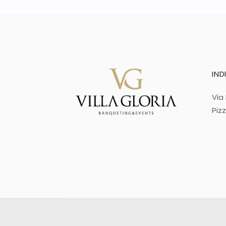
IND
Via
Piz