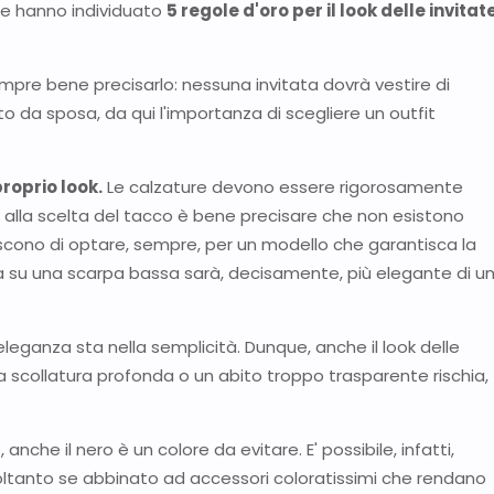
ttore hanno individuato
5 regole d'oro per il look delle invitat
pre bene precisarlo: nessuna invitata dovrà vestire di
to da sposa, da qui l'importanza di scegliere un outfit
roprio look.
Le calzature devono essere rigorosamente
o alla scelta del tacco è bene precisare che non esistono
riscono di optare, sempre, per un modello che garantisca la
 su una scarpa bassa sarà, decisamente, più elegante di u
eleganza sta nella semplicità. Dunque, anche il look delle
na scollatura profonda o un abito troppo trasparente rischia,
anche il nero è un colore da evitare. E' possibile, infatti,
oltanto se abbinato ad accessori coloratissimi che rendano