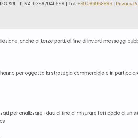
ZO SRL | P.IVA: 03567040658 | Tel.
+39.089958883
|
Privacy Po
ilazione, anche di terze parti, al fine di inviarti messaggi pu
hanno per oggetto la strategia commerciale e in particolare
zzati per analizzare i dati al fine di misurare l'efficacia di u
ics
t