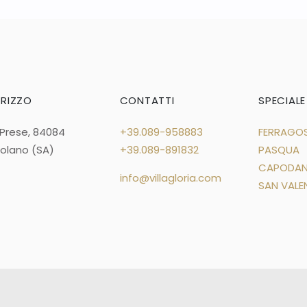
IRIZZO
CONTATTI
SPECIALE
 Prese, 84084
+39.089-958883
FERRAGO
zolano (SA)
+39.089-891832
PASQUA
CAPODA
info@villagloria.com
SAN VALE