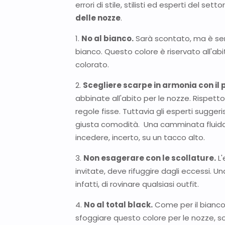
errori di stile, stilisti ed esperti del se
delle nozze
.
1.
No al bianco.
Sarà scontato, ma è sem
bianco. Questo colore è riservato all'abi
colorato.
2.
Scegliere scarpe in armonia con il p
abbinate all'abito per le nozze. Rispett
regole fisse. Tuttavia gli esperti sugge
giusta comodità. Una camminata fluida
incedere, incerto, su un tacco alto.
3.
Non esagerare con le scollature.
L'
invitate, deve rifuggire dagli eccessi. U
infatti, di rovinare qualsiasi outfit.
4.
No al total black.
Come per il bianco, 
sfoggiare questo colore per le nozze, s