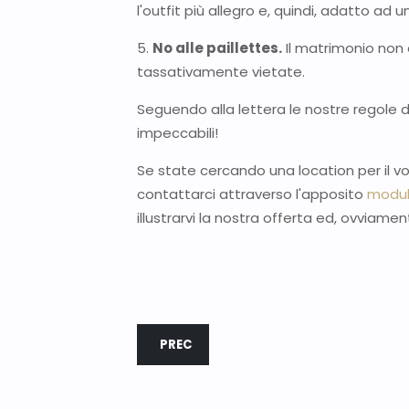
l'outfit più allegro e, quindi, adatto ad
5.
No alle paillettes.
Il matrimonio non 
tassativamente vietate.
Seguendo alla lettera le nostre regole d'
impeccabili!
Se state cercando una location per il vo
contattarci attraverso l'apposito
modu
illustrarvi la nostra offerta ed, ovviamen
ARTICOLO PRECEDENTE: PERSONALIZZARE
PREC