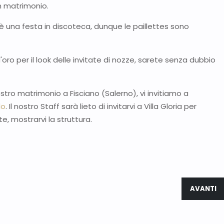
 un matrimonio.
è una festa in discoteca, dunque le paillettes sono
oro per il look delle invitate di nozze, sarete senza dubbio
stro matrimonio a Fisciano (Salerno), vi invitiamo a
lo
. Il nostro Staff sarà lieto di invitarvi a Villa Gloria per
te, mostrarvi la struttura.
 L’ABITO SPOSA CON I BOTTONI
ARTICOLO
AVANTI