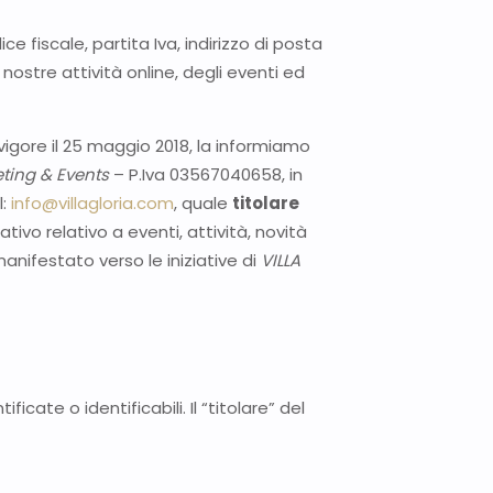
ce fiscale, partita Iva, indirizzo di posta
ostre attività online, degli eventi ed
vigore il 25 maggio 2018, la informiamo
ting & Events
– P.Iva 03567040658, in
l:
info@villagloria.com
, quale
titolare
ativo relativo a eventi, attività, novità
manifestato verso le iniziative di
VILLA
cate o identificabili. Il “titolare” del