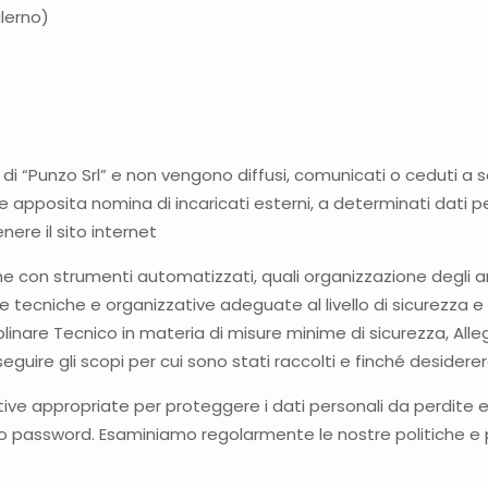
alerno)
e di “Punzo Srl” e non vengono diffusi, comunicati o ceduti a s
e apposita nomina di incaricati esterni, a determinati dati 
ere il sito internet
nche con strumenti automatizzati, quali organizzazione degli 
tecniche e organizzative adeguate al livello di sicurezza e
plinare Tecnico in materia di misure minime di sicurezza, Alleg
re gli scopi per cui sono stati raccolti e finché desidererà
ive appropriate per proteggere i dati personali da perdite e a
rso password. Esaminiamo regolarmente le nostre politiche e p