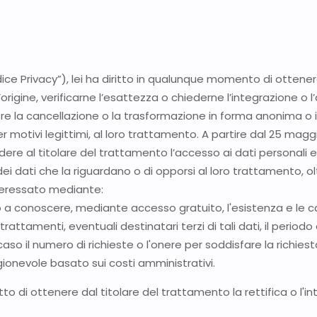
“Codice Privacy”), lei ha diritto in qualunque momento di otte
’origine, verificarne l’esattezza o chiederne l’integrazione o
dere la cancellazione o la trasformazione in forma anonima o il
er motivi legittimi, al loro trattamento. A partire dal 25 mag
edere al titolare del trattamento l’accesso ai dati personali e 
i dati che la riguardano o di opporsi al loro trattamento, oltre
interessato mediante:
tto a conoscere, mediante accesso gratuito, l'esistenza e le 
 trattamenti, eventuali destinatari terzi di tali dati, il periodo
. In caso il numero di richieste o l'onere per soddisfare la richie
onevole basato sui costi amministrativi.
iritto di ottenere dal titolare del trattamento la rettifica o l'