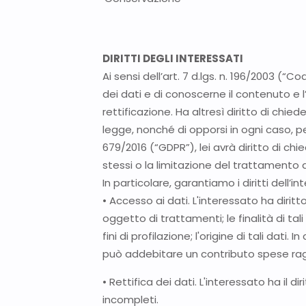
DIRITTI DEGLI INTERESSATI
Ai sensi dell’art. 7 d.lgs. n. 196/2003 (
dei dati e di conoscerne il contenuto e l
rettificazione. Ha altresì diritto di chie
legge, nonché di opporsi in ogni caso, p
679/2016 (“GDPR”), lei avrà diritto di chi
stessi o la limitazione del trattamento de
In particolare, garantiamo i diritti dell’
• Accesso ai dati. L'interessato ha diri
oggetto di trattamenti; le finalità di tali
fini di profilazione; l'origine di tali dati
può addebitare un contributo spese ragi
• Rettifica dei dati. L'interessato ha il d
incompleti.