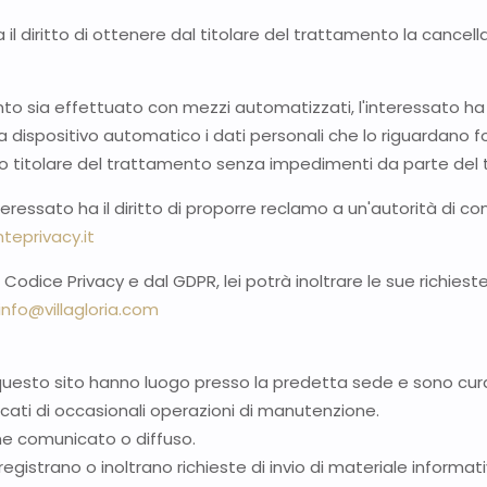
 il diritto di ottenere dal titolare del trattamento la cancell
ento sia effettuato con mezzi automatizzati, l'interessato ha i
a dispositivo automatico i dati personali che lo riguardano fo
ltro titolare del trattamento senza impedimenti da parte del ti
eressato ha il diritto di proporre reclamo a un'autorità di contr
teprivacy.it
 dal Codice Privacy e dal GDPR, lei potrà inoltrare le sue richies
info@villagloria.com
i questo sito hanno luogo presso la predetta sede e sono cura
cati di occasionali operazioni di manutenzione.
ne comunicato o diffuso.
i registrano o inoltrano richieste di invio di materiale informati