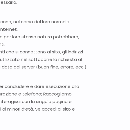
cessario.
cono, nel corso del loro normale
internet.
he per loro stessa natura potrebbero,
ti.
i che si connettono al sito, gli indirizzi
utilizzato nel sottoporre la richiesta al
 data dal server (buon fine, errore, ecc.)
i per concludere e dare esecuzione alla
tturazione e telefono; Raccogliamo
teragisci con la singola pagina e
ai minori d’età. Se accedi al sito e