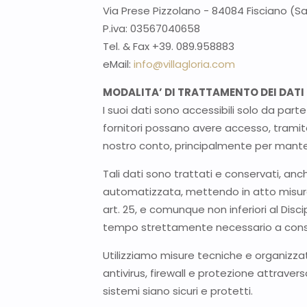
Via Prese Pizzolano - 84084 Fisciano (S
P.iva: 03567040658
Tel. & Fax +39. 089.958883
eMail:
info@villagloria.com
MODALITA’ DI TRATTAMENTO DEI DATI
I suoi dati sono accessibili solo da part
fornitori possano avere accesso, tramit
nostro conto, principalmente per manten
Tali dati sono trattati e conservati, a
automatizzata, mettendo in atto misure 
art. 25, e comunque non inferiori al Disci
tempo strettamente necessario a consegui
Utilizziamo misure tecniche e organizzat
antivirus, firewall e protezione attrave
sistemi siano sicuri e protetti.