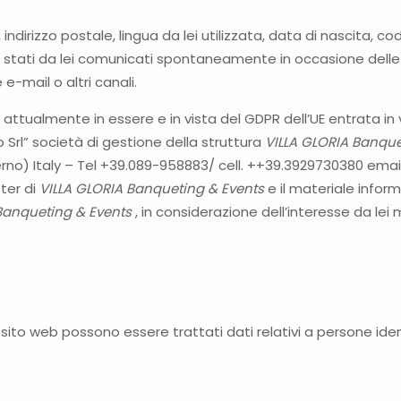
dirizzo postale, lingua da lei utilizzata, data di nascita, codi
 stati da lei comunicati spontaneamente in occasione delle n
e-mail o altri canali.
 attualmente in essere e in vista del GDPR dell’UE entrata in 
o Srl” società di gestione della struttura
VILLA GLORIA Banque
erno) Italy – Tel +39.089-958883/ cell. ++39.3929730380 emai
tter di
VILLA GLORIA Banqueting & Events
e il materiale inform
Banqueting & Events
, in considerazione dell’interesse da lei 
to web possono essere trattati dati relativi a persone identifi