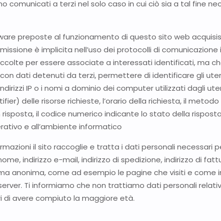
ono comunicati a terzi nel solo caso in cui ciò sia a tal fine ne
ftware preposte al funzionamento di questo sito web acquisis
asmissione è implicita nell’uso dei protocolli di comunicazione 
accolte per essere associate a interessati identificati, ma c
on dati detenuti da terzi, permettere di identificare gli uten
ndirizzi IP o i nomi a dominio dei computer utilizzati dagli utent
er) delle risorse richieste, l’orario della richiesta, il metodo 
n risposta, il codice numerico indicante lo stato della risposta
erativo e all’ambiente informatico
ormazioni il sito raccoglie e tratta i dati personali necessar
me, indirizzo e-mail, indirizzo di spedizione, indirizzo di fa
orma anonima, come ad esempio le pagine che visiti e come in
erver. Ti informiamo che non trattiamo dati personali relativi 
hiari di avere compiuto la maggiore età.