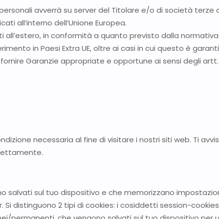
 personali avverrà su server del Titolare e/o di società ter
ati all’interno dell’Unione Europea.
ti all’estero, in conformità a quanto previsto dalla normativ
erimento in Paesi Extra UE, oltre ai casi in cui questo è gara
rnire Garanzie appropriate e opportune ai sensi degli artt
izione necessaria al fine di visitare i nostri siti web. Ti av
rrettamente.
ono salvati sul tuo dispositivo e che memorizzano impostazioni
. Si distinguono 2 tipi di cookies: i cosiddetti session-cook
nei/permanenti, che vengono salvati sul tuo dispositivo per 