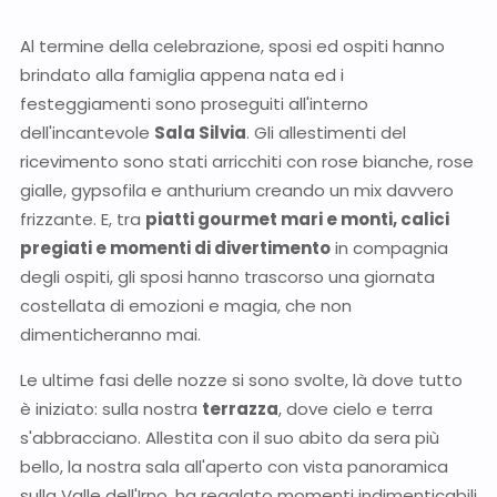
Al termine della celebrazione, sposi ed ospiti hanno
brindato alla famiglia appena nata ed i
festeggiamenti sono proseguiti all'interno
dell'incantevole
Sala Silvia
. Gli allestimenti del
ricevimento sono stati arricchiti con rose bianche, rose
gialle, gypsofila e anthurium creando un mix davvero
frizzante. E, tra
piatti gourmet mari e monti, calici
pregiati e momenti di divertimento
in compagnia
degli ospiti, gli sposi hanno trascorso una giornata
costellata di emozioni e magia, che non
dimenticheranno mai.
Le ultime fasi delle nozze si sono svolte, là dove tutto
è iniziato: sulla nostra
terrazza
, dove cielo e terra
s'abbracciano. Allestita con il suo abito da sera più
bello, la nostra sala all'aperto con vista panoramica
sulla Valle dell'Irno, ha regalato momenti indimenticabili