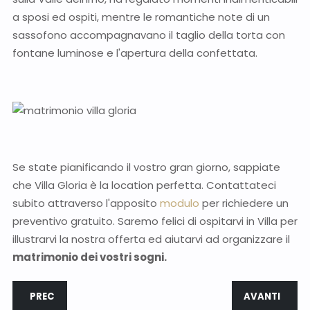
a sposi ed ospiti, mentre le romantiche note di un
sassofono accompagnavano il taglio della torta con
fontane luminose e l'apertura della confettata.
Se state pianificando il vostro gran giorno, sappiate
che Villa Gloria è la location perfetta. Contattateci
subito attraverso l'apposito
modulo
per richiedere un
preventivo gratuito. Saremo felici di ospitarvi in Villa per
illustrarvi la nostra offerta ed aiutarvi ad organizzare il
matrimonio dei vostri sogni.
ARTICOLO PRECEDENTE: I CONFETTI PER L'ANNIVERSARIO DI
ARTICOLO SUC
PREC
AVANTI