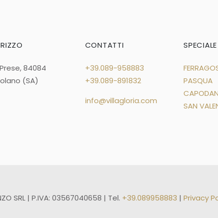
IRIZZO
CONTATTI
SPECIALE
 Prese, 84084
+39.089-958883
FERRAGO
zolano (SA)
+39.089-891832
PASQUA
CAPODA
info@villagloria.com
SAN VALE
ZO SRL | P.IVA: 03567040658 | Tel.
+39.089958883
|
Privacy Po