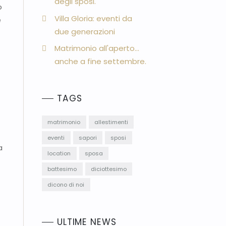
degli sposi.
o
Villa Gloria: eventi da
e
due generazioni
Matrimonio all'aperto...
anche a fine settembre.
TAGS
matrimonio
allestimenti
eventi
sapori
sposi
a
location
sposa
battesimo
diciottesimo
dicono di noi
ULTIME NEWS