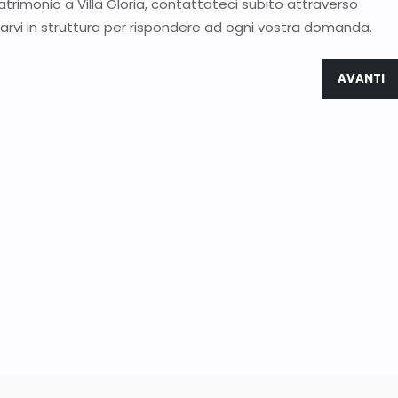
atrimonio a Villa Gloria, contattateci subito attraverso
tarvi in struttura per rispondere ad ogni vostra domanda.
E IL TAVOLO IMPERIALE DI MATRIMONIO
ARTICOLO
AVANTI