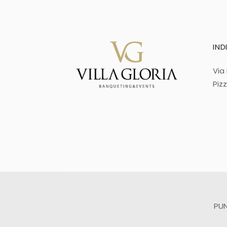
IND
Via
Piz
PUN