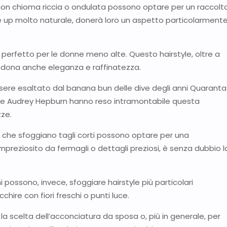
con chioma riccia o ondulata possono optare per un raccolt
 up molto naturale, donerà loro un aspetto particolarment
e, perfetto per le donne meno alte. Questo hairstyle, oltre a
, dona anche eleganza e raffinatezza.
ssere esaltato dal banana bun delle dive degli anni Quaranta
y e Audrey Hepburn hanno reso intramontabile questa
zze.
 che sfoggiano tagli corti possono optare per una
impreziosito da fermagli o dettagli preziosi, è senza dubbio l
i possono, invece, sfoggiare hairstyle più particolari
chire con fiori freschi o punti luce.
r la scelta dell’acconciatura da sposa o, più in generale, per