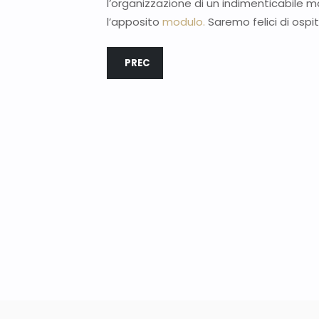
l’organizzazione di un indimenticabile m
l’apposito
modulo.
Saremo felici di ospi
ARTICOLO PRECEDENTE: PERCHÉ SCEGLIER
PREC