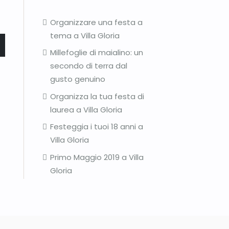
Organizzare una festa a
tema a Villa Gloria
 SUCCESSIVO: PERSONALIZZARE L’ABITO SPOSA CON I BOTTONI
Millefoglie di maialino: un
secondo di terra dal
gusto genuino
Organizza la tua festa di
laurea a Villa Gloria
Festeggia i tuoi 18 anni a
Villa Gloria
Primo Maggio 2019 a Villa
Gloria