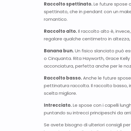
Raccolto spettinato.
Le future spose 
spettinato, che in pendant con un make
romantico.
Raccolto alto.
Il raccolto alto è, invec
regalare qualche centimetro in altezza
Banana bun.
Un fisico slanciato può e
o Cinquanta. Rita Hayworth, Grace Kell
acconciatura, perfetta anche per le no
Raccolto basso.
Anche le future spose
pettinatura raccolta. Il raccolto basso, 
scelta migliore.
Intrecciato.
Le spose con i capelli lungh
puntando su intrecci principeschi da arric
Se avete bisogno di ulteriori consigli pe