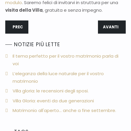
modulo
. Saremo felici di invitarvi in struttura per una
visita della Villa
, gratuita e senza impegno.
ARTICOLO PRECEDENTE: IL BANCHETTO DI NOZZE ESTIVO
ARTICOLO SUCC
PREC
AVANTI
NOTIZIE PIÙ LETTE
Il tema perfetto per il vostro matrimonio parla di
voi
L’eleganza della luce naturale per il vostro
matrimonio
Villa gloria: le recensioni degli sposi.
Villa Gloria: eventi da due generazioni
Matrimonio all'aperto... anche a fine settembre.