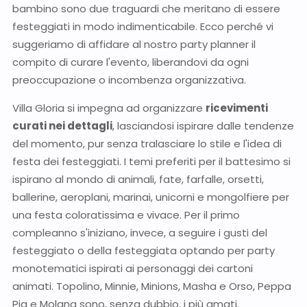
bambino sono due traguardi che meritano di essere
festeggiati in modo indimenticabile. Ecco perché vi
suggeriamo di affidare al nostro party planner il
compito di curare l'evento, liberandovi da ogni
preoccupazione o incombenza organizzativa.
Villa Gloria si impegna ad organizzare
ricevimenti
curati nei dettagli
, lasciandosi ispirare dalle tendenze
del momento, pur senza tralasciare lo stile e l'idea di
festa dei festeggiati. I temi preferiti per il battesimo si
ispirano al mondo di animali, fate, farfalle, orsetti,
ballerine, aeroplani, marinai, unicorni e mongolfiere per
una festa coloratissima e vivace. Per il primo
compleanno s'iniziano, invece, a seguire i gusti del
festeggiato o della festeggiata optando per party
monotematici ispirati ai personaggi dei cartoni
animati. Topolino, Minnie, Minions, Masha e Orso, Peppa
Pig e Molang sono, senza dubbio, i più amati.