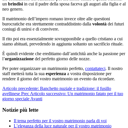
un
brindisi
in cui il padre della sposa faceva gli auguri alla figlia e al
neo genero.
Il matrimonio dell’impero romano invece oltre alle questioni
burocratiche era strettamente contraddistinto dalla
volontà
dei futuri
coniugi di unirsi e di convivere.
Il rito poi era essenzialmente sovrapponibile a quello cristiano a cui
siamo abituati, prevedendo in aggiunta soltanto un sacrificio rituale.
È quindi evidente che ereditiamo dall’antichità anche la passione per
l’
organizzazione
del perfetto giorno delle nozze.
Per poter organizzare un matrimonio perfetto,
contattateci
. Il nostro
staff metterà tutta la sua
esperienza
a vostra disposizione per
rendere il giorno del vostro matrimonio un evento da ricordare.
Articolo precedente: Banchetto nuziale e tradizione: il fusillo
avellinese
Prec
Articolo successivo: Un matrimonio fatato per il tuo
giorno speciale
Avanti
Notizie più lette
Il tema perfetto per il vostro matrimonio parla di voi
L’eleganza della luce naturale per il vostro matrimonio