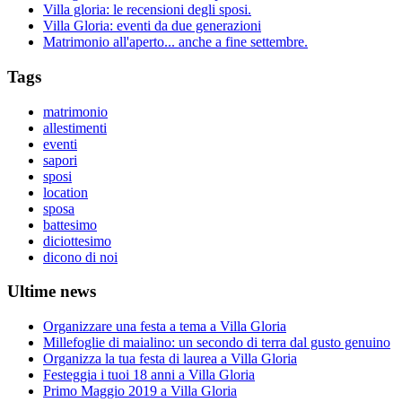
Villa gloria: le recensioni degli sposi.
Villa Gloria: eventi da due generazioni
Matrimonio all'aperto... anche a fine settembre.
Tags
matrimonio
allestimenti
eventi
sapori
sposi
location
sposa
battesimo
diciottesimo
dicono di noi
Ultime news
Organizzare una festa a tema a Villa Gloria
Millefoglie di maialino: un secondo di terra dal gusto genuino
Organizza la tua festa di laurea a Villa Gloria
Festeggia i tuoi 18 anni a Villa Gloria
Primo Maggio 2019 a Villa Gloria