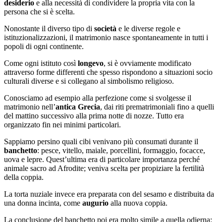
desiderio
e alla necessità di condividere la propria vita con la
persona che si è scelta.
Nonostante il diverso tipo di
società
e le diverse regole e
istituzionalizzazioni, il matrimonio nasce spontaneamente in tutti i
popoli di ogni continente.
Come ogni istituto così
longevo
, si è ovviamente modificato
attraverso forme differenti che spesso rispondono a situazioni socio
culturali diverse e si collegano al simbolismo religioso.
Conosciamo ad esempio alla perfezione come si svolgesse il
matrimonio nell’
antica Grecia
, dai riti prematrimoniali fino a quelli
del mattino successivo alla prima notte di nozze. Tutto era
organizzato fin nei minimi particolari.
Sappiamo persino quali cibi venivano più consumati durante il
banchetto
: pesce, vitello, maiale, porcellini, formaggio, focacce,
uova e lepre. Quest’ultima era di particolare importanza perché
animale sacro ad Afrodite; veniva scelta per propiziare la fertilità
della coppia.
La torta nuziale invece era preparata con del sesamo e distribuita da
una donna incinta, come
augurio
alla nuova coppia.
La conclusione del banchetto poi era molto simile a quella odierna: